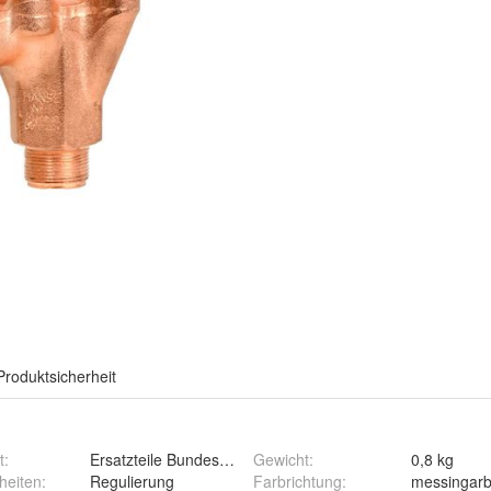
Produktsicherheit
t
:
Ersatzteile Bundeswehrkocher
Gewicht
:
0,8 kg
heiten
:
Regulierung
Farbrichtung
:
messingar