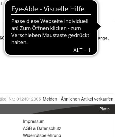
d
Herstellungsjahr
:
2025
tikel Nr.:
0124012305
Melden
|
Ähnlichen
Artikel verkaufen
Platin
Impressum
AGB
&
Datenschutz
Widerrufsbelehrung