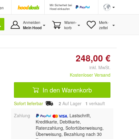
Mit Sicherheit bei
en
Hood einkaufen
Anmelden
Waren-
Merk-
Mein Hood
korb
zettel
248,00 €
inkl. MwSt.
Kostenloser Versand
In den Warenkorb
Sofort lieferbar
2
Auf Lager
1
 verkauft
Zahlung
, Lastschrift,
Kreditkarte, Debitkarte,
Ratenzahlung, Sofortüberweisung,
Überweisung, Bezahlung nach 30