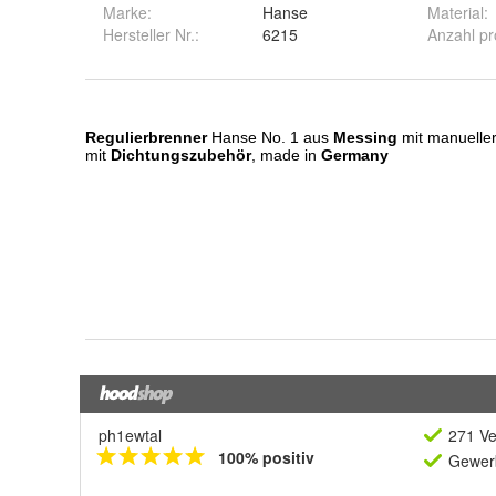
Marke:
Hanse
Material
:
Hersteller Nr.:
6215
Anzahl p
ph1ewtal
271 Ve
100% positiv
Gewerb