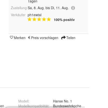
Tagen
Zustellung
Sa, 8. Aug. bis Di, 11. Aug.
Verkäufer
ph1ewtal
100% positiv
Merken
Preis vorschlagen
Teilen
Modell
:
Hanse No. 1
ben
Modellkompatibilität
:
Bundeswehrkocher 6001