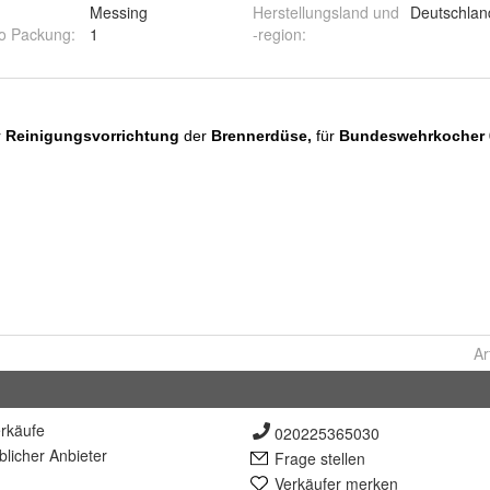
Messing
Herstellungsland und
Deutschlan
ro Packung
:
1
-region
:
Ar
rkäufe
020225365030
lich
er Anbieter
Frage stellen
Verkäufer merken