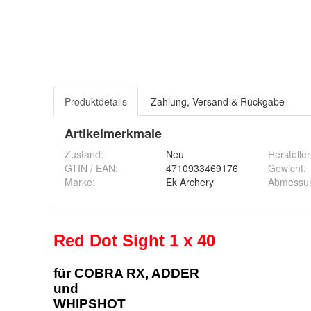
Produktdetails
Zahlung, Versand & Rückgabe
Artikelmerkmale
Zustand:
Neu
Hersteller
GTIN / EAN:
4710933469176
Gewicht
:
Marke:
Ek Archery
Abmessu