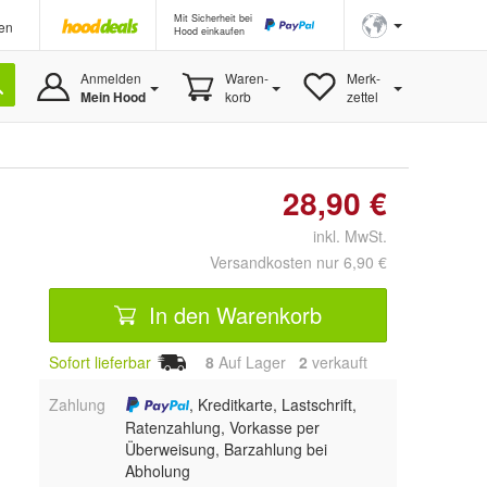
Mit Sicherheit bei
en
Hood einkaufen
Anmelden
Waren-
Merk-
Mein Hood
korb
zettel
28,90 €
inkl. MwSt.
Versandkosten nur 6,90 €
In den Warenkorb
Sofort lieferbar
8
Auf Lager
2
 verkauft
Zahlung
, Kreditkarte, Lastschrift,
Ratenzahlung, Vorkasse per
Überweisung, Barzahlung bei
Abholung