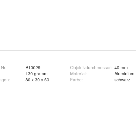
 Nr.:
B10029
Objektivdurchmesser
:
40 mm
130 gramm
Material
:
Aluminium
ngen
:
80 x 30 x 60
Farbe
:
schwarz