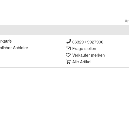
Ar
rkäufe
06329 / 9927996
lich
er Anbieter
Frage stellen
Verkäufer merken
Alle Artikel