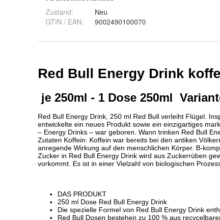
Zustand:
Neu
GTIN / EAN:
9002490100070