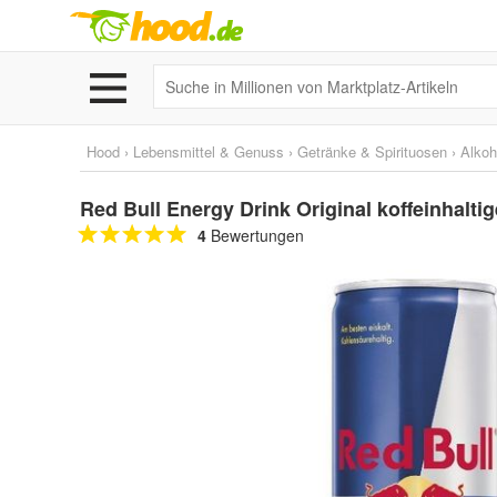
Hood
›
Lebensmittel & Genuss
›
Getränke & Spirituosen
›
Alkoh
Red Bull Energy Drink Original koffeinhalti
4
Bewertungen