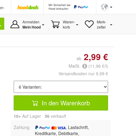
Mit Sicherheit bei
en
Hood einkaufen
Anmelden
Waren-
Merk-
Mein Hood
korb
zettel
2,99 €
ab
MwSt.
(11,96 €/l)
Versandkosten nur 9,99 €
In den Warenkorb
10+
Auf Lager
36
 verkauft
Zahlung
, Lastschrift,
Kreditkarte, Debitkarte,