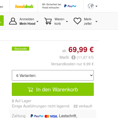
Mit Sicherheit bei
en
Hood einkaufen
Anmelden
Waren-
Merk-
Mein Hood
korb
zettel
69,99 €
Bestseller
ab
MwSt.
(11,67 €/l)
Versandkosten nur 9,99 €
In den Warenkorb
2
Auf Lager
Einige Ausführungen nicht lagernd.
22
 verkauft
Zahlung
, Lastschrift,