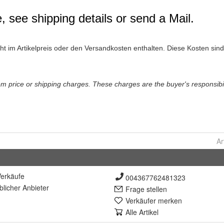
Ar
erkäufe
004367762481323
lich
er Anbieter
Frage stellen
Verkäufer merken
Alle Artikel