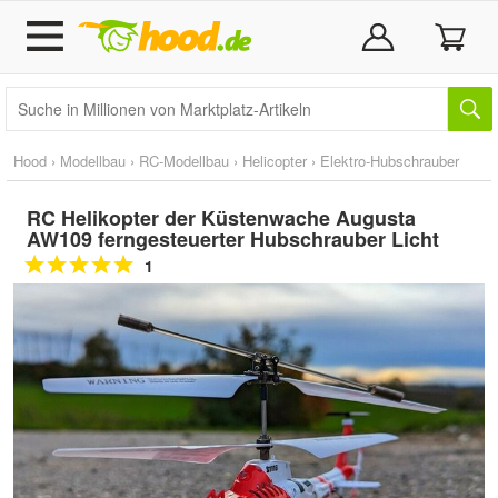
Hood
›
Modellbau
›
RC-Modellbau
›
Helicopter
›
Elektro-Hubschrauber
RC Helikopter der Küstenwache Augusta
AW109 ferngesteuerter Hubschrauber Licht
1