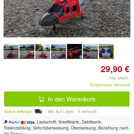
Doppelt antippen zum
vergrößern
29,90 €
inkl. MwSt.
Kostenloser Versand
In den Warenkorb
Sofort lieferbar
10+
Auf Lager
1
 verkauft
, Lastschrift, Kreditkarte, Debitkarte,
Ratenzahlung, Sofortüberweisung, Überweisung, Bezahlung nach
30 Tagen