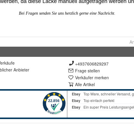
Ar
erkäufe
+4937606829297
lich
er Anbieter
Frage stellen
Verkäufer merken
Alle Artikel