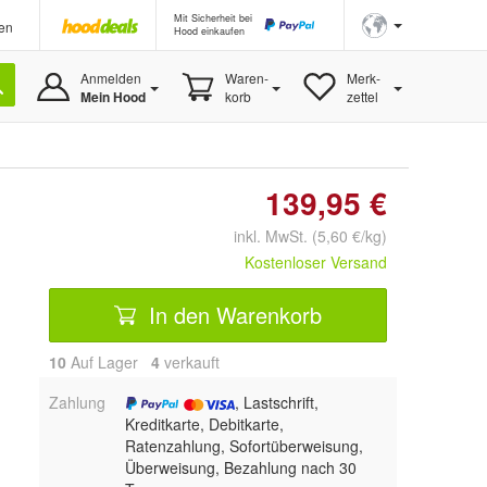
Mit Sicherheit bei
en
Hood einkaufen
Anmelden
Waren-
Merk-
Mein Hood
korb
zettel
139,95 €
inkl. MwSt. (5,60 €/kg)
Kostenloser Versand
In den Warenkorb
10
Auf Lager
4
 verkauft
Zahlung
, Lastschrift,
Kreditkarte, Debitkarte,
Ratenzahlung, Sofortüberweisung,
Überweisung, Bezahlung nach 30