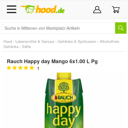
Hood
›
Lebensmittel & Genuss
›
Getränke & Spirituosen
›
Alkoholfreie
Getränke
›
Säfte
Rauch Happy day Mango 6x1.00 L Pg
1