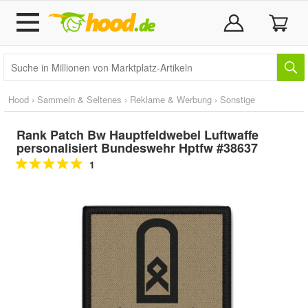
Hood
›
Sammeln & Seltenes
›
Reklame & Werbung
›
Sonstige
Rank Patch Bw Hauptfeldwebel Luftwaffe
personalisiert Bundeswehr Hptfw #38637
1