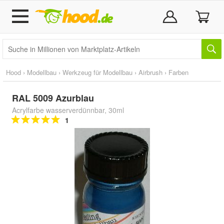
Hood
›
Modellbau
›
Werkzeug für Modellbau
›
Airbrush
›
Farben
RAL 5009 Azurblau
Acrylfarbe wasserverdünnbar, 30ml
1