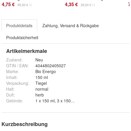
4,75 €
4,35 €
7
95,00 € / l
29,00 € / l
Produktdetails
Zahlung, Versand & Rückgabe
Produktsicherheit
Artikelmerkmale
Zustand:
Neu
GTIN / EAN:
4044802405027
Marke:
Bio Energo
Inhalt
:
150 ml
Verpackung
:
Tiegel
Halt
:
normal
Duft
:
herb
Gebinde
:
1 x 150 ml, 3 x 150 ml und 6 x 150 ml
Kurzbeschreibung