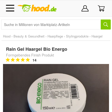
Hood
›
Beauty & Gesundheit
›
Haarpflege
›
Stylingprodukte
›
Haargel
Rain Gel Haargel Bio Energo
Formgebendes Finish Produkt
14