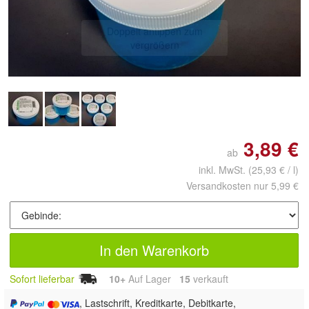
Doppelt antippen zum
vergrößern
3,89 €
ab
inkl. MwSt.
(25,93 € / l)
Versandkosten nur 5,99 €
In den Warenkorb
Sofort lieferbar
10+
Auf Lager
15
 verkauft
, Lastschrift, Kreditkarte, Debitkarte,