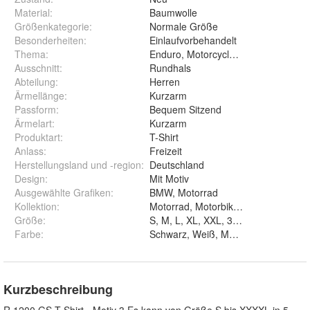
Material
:
Baumwolle
Größenkategorie
:
Normale Größe
Besonderheiten
:
Einlaufvorbehandelt
Thema
:
Enduro, Motorcycle, Motorrad, GS 
Ausschnitt
:
Rundhals
Abteilung
:
Herren
Ärmellänge
:
Kurzarm
Passform
:
Bequem Sitzend
Ärmelart
:
Kurzarm
Produktart
:
T-Shirt
Anlass
:
Freizeit
Herstellungsland und -region
:
Deutschland
Design
:
Mit Motiv
Ausgewählte Grafiken
:
BMW, Motorrad
Kollektion
:
Motorrad, Motorbiker, BMW
Größe
:
S, M, L, XL, XXL, 3XL und 4XL
Farbe
:
S
Kurzbeschreibung