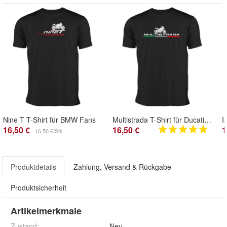
Nine T T-Shirt für BMW Fans
Multistrada T-Shirt für Ducati Fans und Italian Motorbike Fans
16,50 €
16,50 €
1
16,50 €/Stk
Produktdetails
Zahlung, Versand & Rückgabe
Produktsicherheit
Artikelmerkmale
Zustand:
Neu