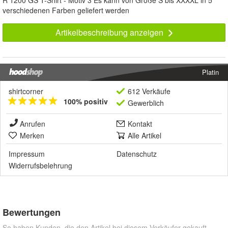
R 1200 GS T-Shirt - Motiv 3 Es kann von Größe S bis XXXXL in 5
verschiedenen Farben geliefert werden
Artikelbeschreibung anzeigen
Platin
shirtcorner
612 Verkäufe
100% positiv
Gewerblich
Anrufen
Kontakt
Merken
Alle Artikel
Impressum
Datenschutz
Widerrufsbelehrung
Bewertungen
So haben Kunden, die den Artikel bei diesem Verkäufer gekauft