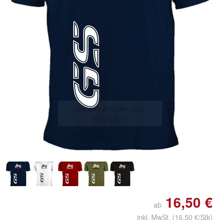
Doppelt antippen zum
vergrößern
16,50 €
ab
inkl. MwSt.
(16,50 €/Stk)