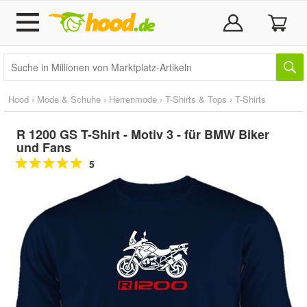
Hood
›
Mode & Schuhe
›
Herrenmode
›
T-Shirts & Tops
›
T-Shirts
R 1200 GS T-Shirt - Motiv 3 - für BMW Biker
und Fans
5