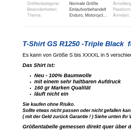
Größenkategorie
:
Normale Größe
Ärmellän
Besonderheiten
:
Einlaufvorbehandelt
Passform
Thema
:
Enduro, Motorcycle, Motorrad, 
Ärmelart
: