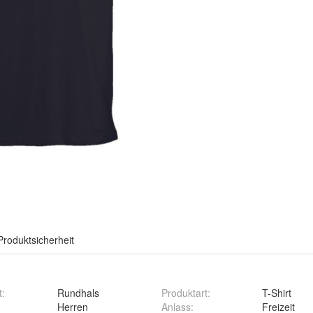
Produktsicherheit
t
:
Rundhals
Produktart
:
T-Shirt
:
Herren
Anlass
:
Freizeit