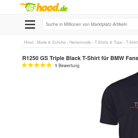
Hood
›
Mode & Schuhe
›
Herrenmode
›
T-Shirts & Tops
›
T-Shir
R1250 GS Triple Black T-Shirt für BMW Fan
1
Bewertung