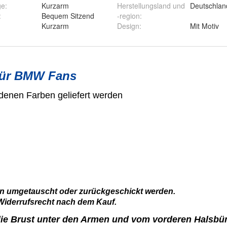
ge
:
Kurzarm
Herstellungsland und
Deutschlan
:
Bequem Sitzend
-region
:
GS 1200
Kurzarm
Design
:
Mit Motiv