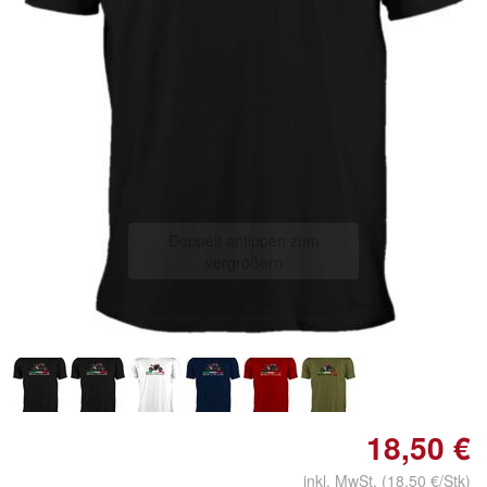
Doppelt antippen zum
vergrößern
18,50 €
inkl. MwSt.
(18,50 €/Stk)