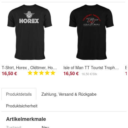
T-Shirt, Horex , Oldtimer, Horex Regina, Horex Imperator
Isle of Man TT Tourist Trophy T-Shirt - TT Motorcycle Racing Motiv # 2
16,50 €
16,50 €
1
16,50 €/Stk
Produktdetails
Zahlung, Versand & Rückgabe
Produktsicherheit
Artikelmerkmale
Zustand:
Neu