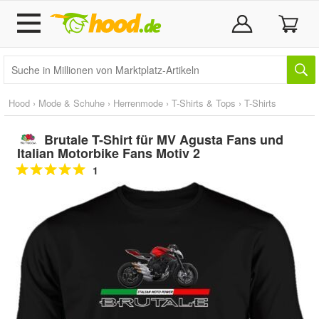
Hood
›
Mode & Schuhe
›
Herrenmode
›
T-Shirts & Tops
›
T-Shirts
Brutale T-Shirt für MV Agusta Fans und
Italian Motorbike Fans Motiv 2
1