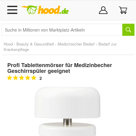
Hood
›
Beauty & Gesundheit
›
Medizinischer Bedarf
›
Bedarf zur
Krankenpflege
Profi Tablettenmörser für Medizinbecher
Geschirrspüler geeignet
2