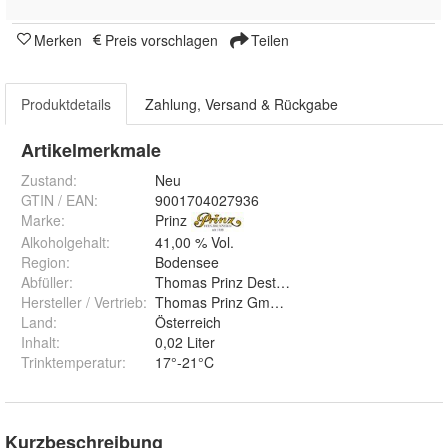
Merken
Preis vorschlagen
Teilen
Produktdetails
Zahlung, Versand & Rückgabe
Artikelmerkmale
Zustand:
Neu
GTIN / EAN:
9001704027936
Marke:
Prinz
Alkoholgehalt
:
41,00 % Vol.
Region
:
Bodensee
Abfüller
:
Thomas Prinz Destillerie
Hersteller / Vertrieb
:
Thomas Prinz GmbH, Ziegelbachstrasse 7, 69
Land
:
Österreich
Inhalt
:
0,02 Liter
Trinktemperatur
:
17°-21°C
Kurzbeschreibung