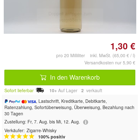
Doppelt antippen zum
vergrößern
1,30 €
pro 20 Milliliter inkl. MwSt. (65,00 € / l)
Versandkosten nur 5,90 €
In den Warenkorb
Sofort lieferbar
10+
Auf Lager
2
 verkauft
, Lastschrift, Kreditkarte, Debitkarte,
Ratenzahlung, Sofortüberweisung, Überweisung, Bezahlung nach
30 Tagen
Zustellung:
Fr, 7. Aug. bis Mi, 12. Aug.
Verkäufer:
Zigarre-Whisky
100% positiv