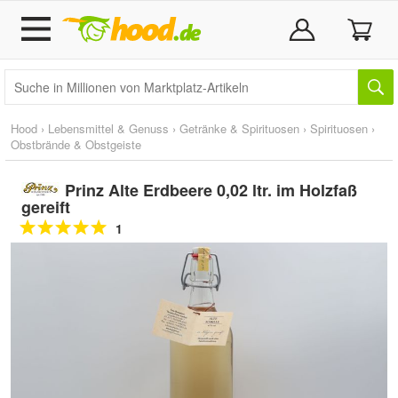
Hood
›
Lebensmittel & Genuss
›
Getränke & Spirituosen
›
Spirituosen
›
Obstbrände & Obstgeiste
Prinz Alte Erdbeere 0,02 ltr. im Holzfaß
gereift
1