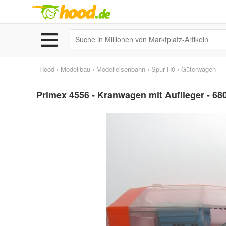
Hood
›
Modellbau
›
Modelleisenbahn
›
Spur H0
›
Güterwagen
Primex 4556 - Kranwagen mit Auflieger - 680