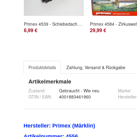
Primex 4539 - Schiebedachwagen - 570 3 425-6 DB - HO - 1:87 - OVP - Nr. 134
6,99 €
29,99 €
Produktdetails
Zahlung, Versand & Rückgabe
Artikelmerkmale
Zustand:
Gebraucht - Wie neu
Marke:
GTIN / EAN:
4001883461960
Hersteller