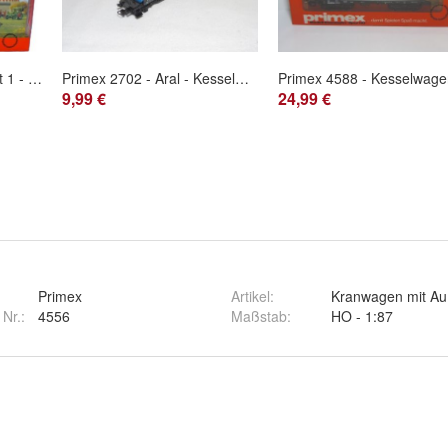
Primex 4584 - Zirkuswelt 1 - Sarrasani - Cirkus - HO - 1:87 - Originalverpackung
Primex 2702 - Aral - Kesselwagen 000 7646-9 DB Bochum - HO - 1:87
9,99 €
24,99 €
Primex
Artikel
:
Kranwagen mit Auf
 Nr.:
4556
Maßstab
:
HO - 1:87