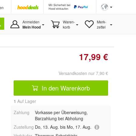
Mit Sicherheit bei
en
Hood einkaufen
Anmelden
Waren-
Merk-
Mein Hood
korb
zettel
17,99 €
Versandkosten nur 7,90 €
In den Warenkorb
1
Auf Lager
Zahlung
Vorkasse per Überweisung,
Barzahlung bei Abholung
Zustellung
Do, 13. Aug. bis Mo, 17. Aug.
Verkäufer
Thommys-Schatzkiste