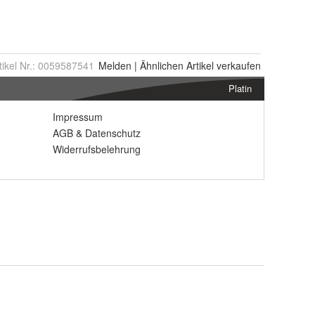
tikel Nr.:
0059587541
Melden
|
Ähnlichen
Artikel verkaufen
Platin
Impressum
AGB
&
Datenschutz
Widerrufsbelehrung