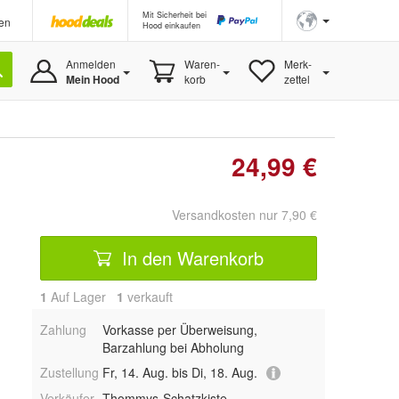
Mit Sicherheit bei
en
Hood einkaufen
Anmelden
Waren-
Merk-
Mein Hood
korb
zettel
24,99 €
Versandkosten nur 7,90 €
In den Warenkorb
1
Auf Lager
1
 verkauft
Zahlung
Vorkasse per Überweisung,
Barzahlung bei Abholung
Zustellung
Fr, 14. Aug. bis Di, 18. Aug.
Verkäufer
Thommys-Schatzkiste