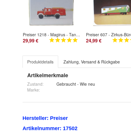
Preiser 1218 - Magirus - Tanklöschfahrzeug - Bausatz - HO - 1:87 - Originalverpackung
29,99 €
24,99 €
Produktdetails
Zahlung, Versand & Rückgabe
Artikelmerkmale
Zustand:
Gebraucht - Wie neu
Marke: