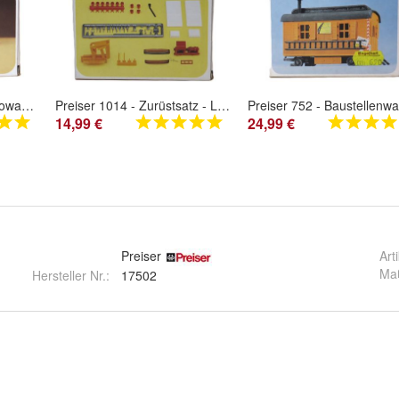
Preiser 607 - Zirkus-Bürowagen - Bausatz - HO - 1:87 - Originalverpackung
Preiser 1014 - Zurüstsatz - Lastkraftwagen - Bausatz - HO - 1:87 - Originalverpackung
14,99 €
24,99 €
Preiser
Art
Ma
Hersteller Nr.:
17502