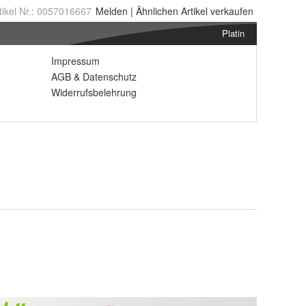
tikel Nr.:
0057016667
Melden
|
Ähnlichen
Artikel verkaufen
Platin
Impressum
AGB
&
Datenschutz
Widerrufsbelehrung