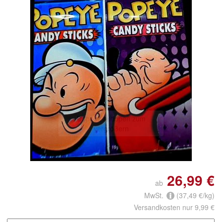
Doppelt antippen zum
vergrößern
26,99 €
ab
MwSt.
(37,49 €/kg)
Versandkosten nur 9,99 €