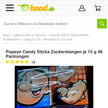
Hood
›
Lebensmittel & Genuss
›
Lebensmittel & Spezialitäten
›
Knabbereien - salzig & süß
›
Bonbons & Lutscher
Popeye Candy Sticks Zuckerstangen je 15 g 48
Packungen
12