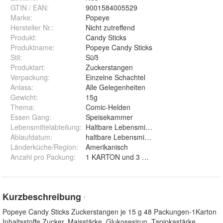
GTIN / EAN:
9001584005529
Marke:
Popeye
Hersteller Nr.:
Nicht zutreffend
Produkt
:
Candy Sticks
Produktname
:
Popeye Candy Sticks
Stil
:
Süß
Produktart
:
Zuckerstangen
Verpackung
:
Einzelne Schachtel
Anlass
:
Alle Gelegenheiten
Gewicht
:
15g
Thema
:
Comic-Helden
Essen Gang
:
Speisekammer
Lebensmittelabteilung
:
Haltbare Lebensmittel
Ablaufdatum
:
haltbare Lebensmittel
Länderküche/Region
:
Amerikanisch
Anzahl pro Packung
:
1 KARTON und 3 Karton
Kurzbeschreibung
*
Popeye Candy Sticks Zuckerstangen je 15 g 48 Packungen-1Karton
Inhaltsstoffe Zucker, Maisstärke, Glukosesirup, Tapiokastärke,