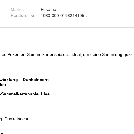
Marke:
Pokemon
Hersteller Nr.:
1060-000-0196214105447