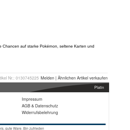
tikel Nr.:
0130745225
Melden
|
Ähnlichen
Artikel verkaufen
Platin
Impressum
AGB
&
Datenschutz
Widerrufsbelehrung