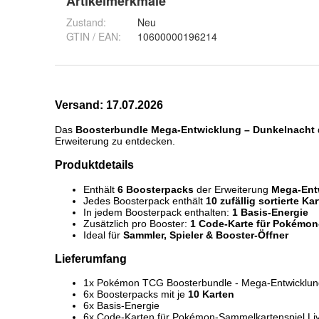
Artikelmerkmale
Zustand:
Neu
GTIN / EAN:
10600000196214