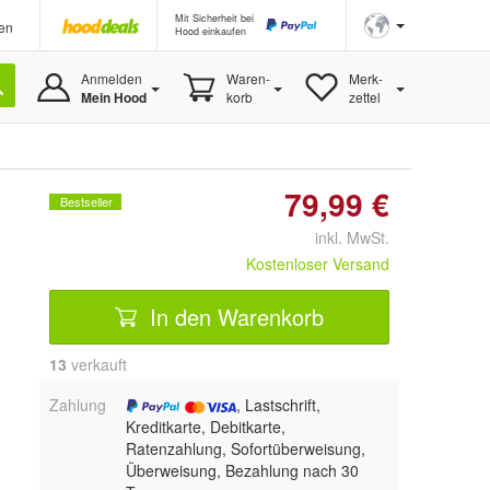
Mit Sicherheit bei
en
Hood einkaufen
Anmelden
Waren-
Merk-
Mein Hood
korb
zettel
79,99 €
Bestseller
inkl. MwSt.
Kostenloser Versand
In den Warenkorb
13
 verkauft
Zahlung
, Lastschrift,
Kreditkarte, Debitkarte,
Ratenzahlung, Sofortüberweisung,
Überweisung, Bezahlung nach 30