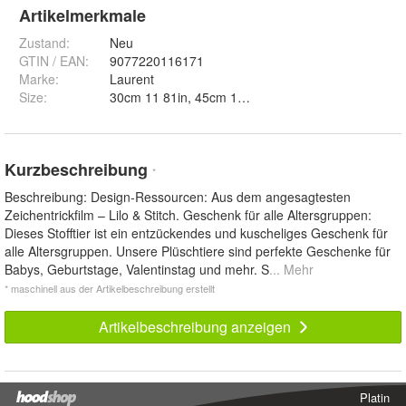
Artikelmerkmale
Zustand:
Neu
GTIN / EAN:
9077220116171
Marke:
Laurent
Size
:
30cm 11 81in,
Kurzbeschreibung
*
Beschreibung: Design-Ressourcen: Aus dem angesagtesten
Zeichentrickfilm – Lilo & Stitch. Geschenk für alle Altersgruppen:
Dieses Stofftier ist ein entzückendes und kuscheliges Geschenk für
alle Altersgruppen. Unsere Plüschtiere sind perfekte Geschenke für
Babys, Geburtstage, Valentinstag und mehr. S
... Mehr
* maschinell aus der Artikelbeschreibung erstellt
Artikelbeschreibung anzeigen
Platin