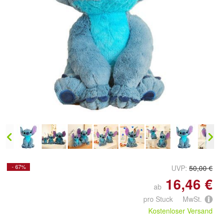
Doppelt antippen zum
vergrößern
- 67%
UVP:
50,00 €
16,46 €
ab
pro Stuck MwSt.
Kostenloser Versand