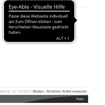
tikel Nr.:
0117875872
Melden
|
Ähnlichen
Artikel verkaufen
Platin