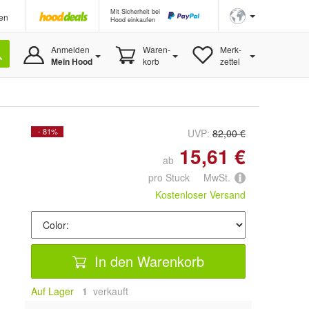
Mit Sicherheit bei
en
Hood einkaufen
Anmelden
Waren-
Merk-
Mein Hood
korb
zettel
- 81%
UVP:
82,00 €
15,61 €
ab
pro Stuck MwSt.
Kostenloser Versand
In den Warenkorb
Auf Lager
1
 verkauft