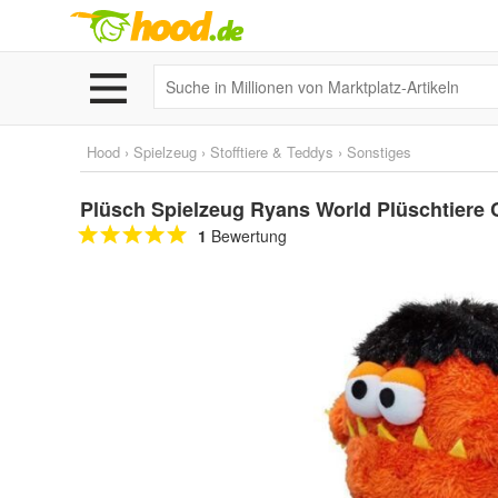
Hood
›
Spielzeug
›
Stofftiere & Teddys
›
Sonstiges
Plüsch Spielzeug Ryans World Plüschtiere 
1
Bewertung