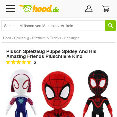
Hood
›
Spielzeug
›
Stofftiere & Teddys
›
Sonstiges
Plüsch Spielzeug Puppe Spidey And His
Amazing Friends Plüschtiere Kind
2