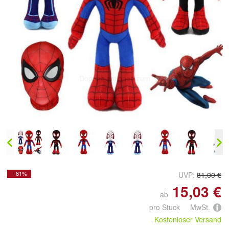
Doppelt antippen zum
vergrößern
- 81%
UVP:
81,00 €
15,03 €
ab
pro Stuck MwSt.
Kostenloser Versand