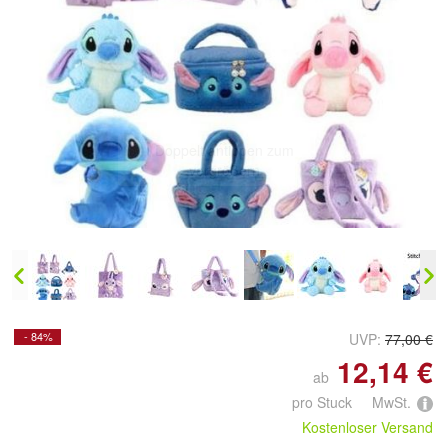
Doppelt antippen zum
vergrößern
- 84%
UVP:
77,00 €
12,14 €
ab
pro Stuck MwSt.
Kostenloser Versand