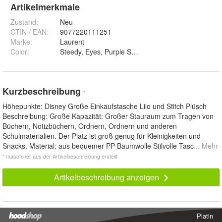
Artikelmerkmale
Zustand:
Neu
GTIN / EAN:
9077220111251
Marke:
Laurent
Color
:
Steedy, Eyes, Purple Shoulder, Blue Crossbody Ba
Kurzbeschreibung
*
Höhepunkte: Disney Große Einkaufstasche Lilo und Stitch Plüsch
Beschreibung: Große Kapazität: Großer Stauraum zum Tragen von
Büchern, Notizbüchern, Ordnern, Ordnern und anderen
Schulmaterialien. Der Platz ist groß genug für Kleinigkeiten und
Snacks. Material: aus bequemer PP-Baumwolle Stilvolle Tasc
... Mehr
* maschinell aus der Artikelbeschreibung erstellt
Artikelbeschreibung anzeigen
Platin