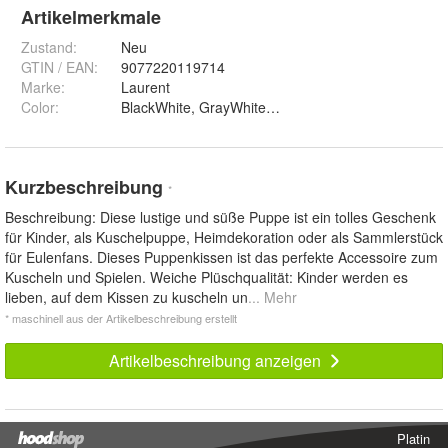
Artikelmerkmale
Zustand:
Neu
GTIN / EAN:
9077220119714
Marke:
Laurent
Color
:
BlackWhite, GrayWhite, LightBrown und Brown
Kurzbeschreibung
*
Beschreibung: Diese lustige und süße Puppe ist ein tolles Geschenk
für Kinder, als Kuschelpuppe, Heimdekoration oder als Sammlerstück
für Eulenfans. Dieses Puppenkissen ist das perfekte Accessoire zum
Kuscheln und Spielen. Weiche Plüschqualität: Kinder werden es
lieben, auf dem Kissen zu kuscheln un
... Mehr
* maschinell aus der Artikelbeschreibung erstellt
Artikelbeschreibung anzeigen
Platin