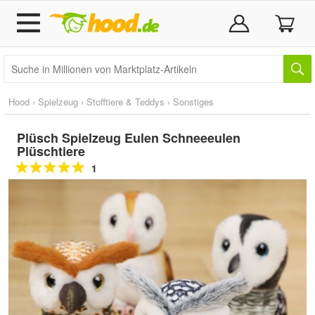
Hood
›
Spielzeug
›
Stofftiere & Teddys
›
Sonstiges
Plüsch Spielzeug Eulen Schneeeulen
Plüschtiere
1