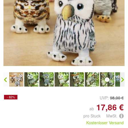
Doppelt antippen zum
vergrößern
- 82%
UVP:
98,00 €
17,86 €
ab
pro Stuck MwSt.
Kostenloser Versand