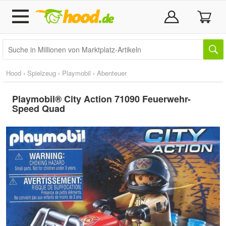
Hood
›
Spielzeug
›
Playmobil
›
Abenteuer
Playmobil® City Action 71090 Feuerwehr-
Speed Quad