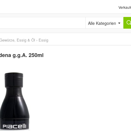
Verkauf
Alle Kategorien
Gewürze, Essig & Öl
›
Essig
dena g.g.A. 250ml