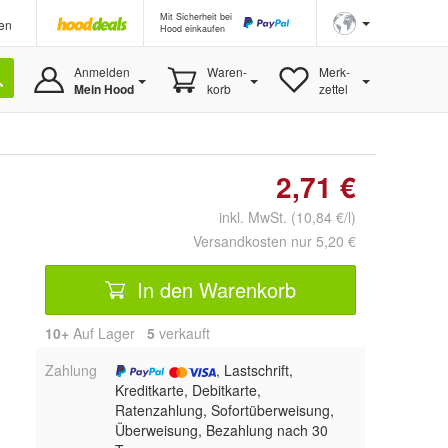
Mit Sicherheit bei
en
Hood einkaufen
Anmelden
Waren-
Merk-
Mein Hood
korb
zettel
2,71 €
inkl. MwSt. (10,84 €/l)
Versandkosten nur 5,20 €
In den Warenkorb
10+
Auf Lager
5
 verkauft
Zahlung
, Lastschrift,
Kreditkarte, Debitkarte,
Ratenzahlung, Sofortüberweisung,
Überweisung, Bezahlung nach 30