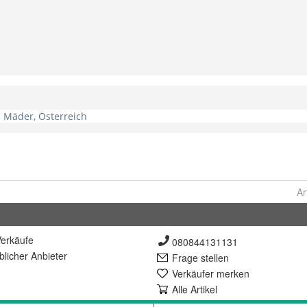
Ar
erkäufe
080844131131
lich
er Anbieter
Frage stellen
Verkäufer merken
Alle Artikel