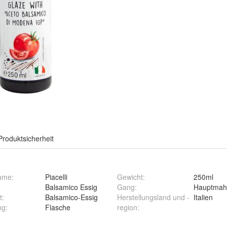
Produktsicherheit
ame
:
Piacelli
Gewicht
:
250ml
Balsamico Essig
Gang
:
Hauptmahl
t
:
Balsamico-Essig
Herstellungsland und -
Italien
ng
:
Flasche
region
: