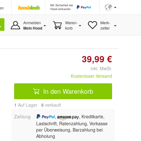
Mit Sicherheit bei
en
Hood einkaufen
Anmelden
Waren-
Merk-
Mein Hood
korb
zettel
39,99 €
inkl. MwSt.
Kostenloser Versand
In den Warenkorb
1
Auf Lager
8
 verkauft
Zahlung
,
, Kreditkarte,
Lastschrift, Ratenzahlung, Vorkasse
per Überweisung, Barzahlung bei
Abholung