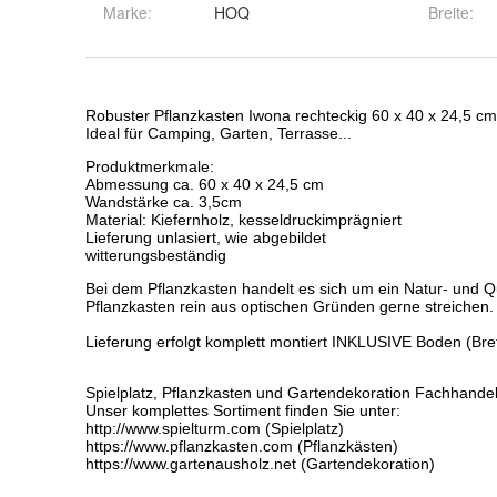
Marke:
HOQ
Breite
: