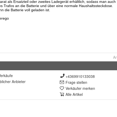
Ar
erkäufe
+4369910133038
lich
er Anbieter
Frage stellen
Verkäufer merken
Alle Artikel