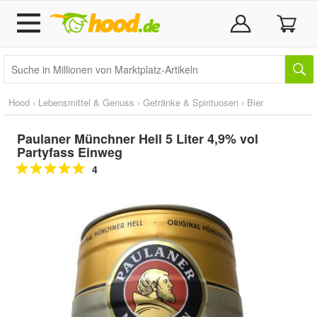
Hood
›
Lebensmittel & Genuss
›
Getränke & Spirituosen
›
Bier
Paulaner Münchner Hell 5 Liter 4,9% vol
Partyfass Einweg
4