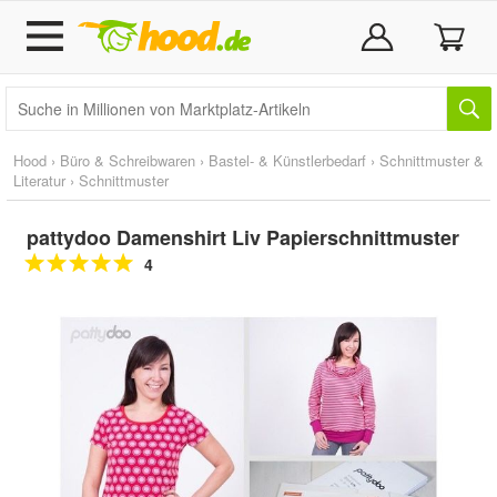
Hood
›
Büro & Schreibwaren
›
Bastel- & Künstlerbedarf
›
Schnittmuster &
Literatur
›
Schnittmuster
pattydoo Damenshirt Liv Papierschnittmuster
4