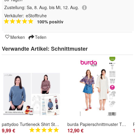
Zustellung:
Sa, 8. Aug. bis Mi, 12. Aug.
Verkäufer:
eStofftruhe
100% positiv
Merken
Teilen
Verwandte Artikel:
Schnittmuster
pattydoo Turtleneck Shirt Stella Papierschnittmuster
burda Papierschnittmuster Tunikakleid m. Stickerei, Bluse m. Kachelmuster #5733
9,99 €
12,90 €
1