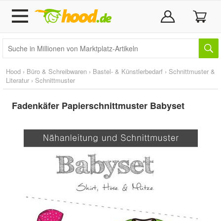
Hood
›
Büro & Schreibwaren
›
Bastel- & Künstlerbedarf
›
Schnittmuster &
Literatur
›
Schnittmuster
Fadenkäfer Papierschnittmuster Babyset