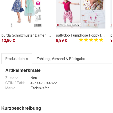
burda Schnittmuster Damen Sommerkleider mit Träger #5635
pattydoo Pumphose Poppy für Klein und Groß Papierschnittmuster
12,90 €
9,99 €
9
Produktdetails
Zahlung, Versand & Rückgabe
Artikelmerkmale
Zustand:
Neu
GTIN / EAN:
4251423944822
Marke:
Fadenkäfer
Kurzbeschreibung
*