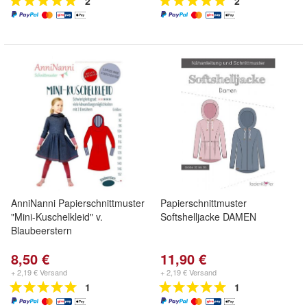
2
2
AnniNanni Papierschnittmuster
Papierschnittmuster
"Mini-Kuschelkleid" v.
Softshelljacke DAMEN
Blaubeerstern
8,50 €
11,90 €
+ 2,19 € Versand
+ 2,19 € Versand
1
1