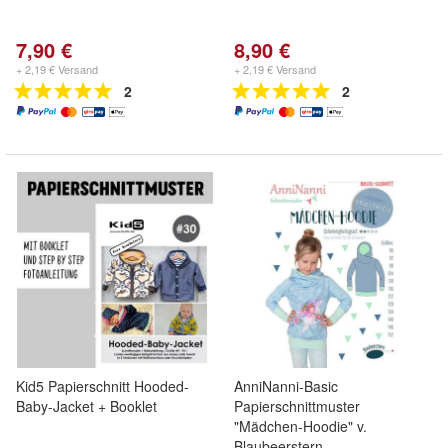
7,90 €
8,90 €
+ 2,19 € Versand
+ 2,19 € Versand
2
2
Kid5 Papierschnitt Hooded-
AnniNanni-Basic
Baby-Jacket + Booklet
Papierschnittmuster
"Mädchen-Hoodie" v.
Blaubeerstern