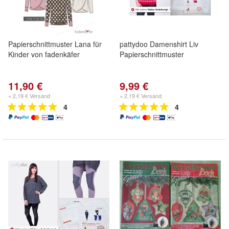
Papierschnittmuster Lana für
pattydoo Damenshirt Liv
Kinder von fadenkäfer
Papierschnittmuster
11,90 €
9,99 €
+ 2,19 € Versand
+ 2,19 € Versand
4
4