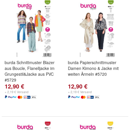
burda Schnittmuster Blazer
burda Papierschnittmuster
aus Boucle, Flanelljacke im
Damen Kimono & Jacke mit
Grungestil&Jacke aus PVC
weiten Ärmeln #5720
#5729
12,90 €
12,90 €
+ 2,19 € Versand
+ 2,19 € Versand