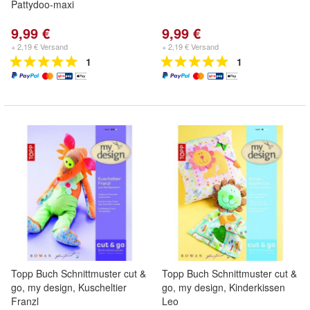
Pattydoo-maxi
9,99 €
9,99 €
+ 2,19 € Versand
+ 2,19 € Versand
1
1
Topp Buch Schnittmuster cut &
Topp Buch Schnittmuster cut &
go, my design, Kuscheltier
go, my design, Kinderkissen
Franzl
Leo