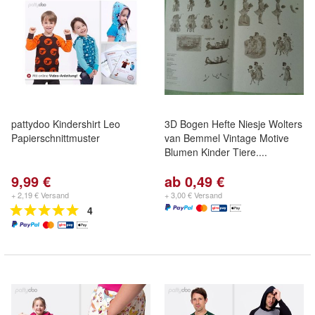
pattydoo Kindershirt Leo
3D Bogen Hefte Niesje Wolters
Papierschnittmuster
van Bemmel Vintage Motive
Blumen Kinder Tiere....
9,99 €
ab 0,49 €
+ 2,19 € Versand
+ 3,00 € Versand
4