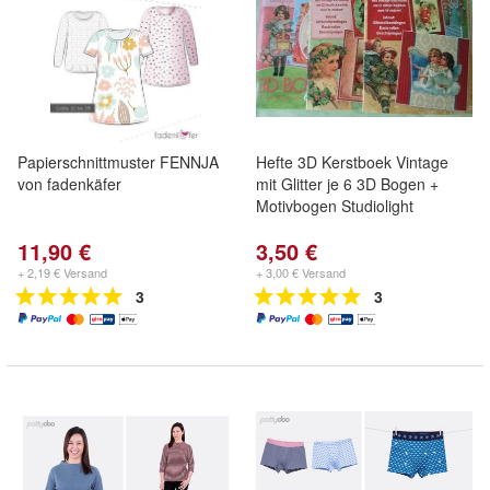
Papierschnittmuster FENNJA
Hefte 3D Kerstboek Vintage
von fadenkäfer
mit Glitter je 6 3D Bogen +
Motivbogen Studiolight
11,90 €
3,50 €
+ 2,19 € Versand
+ 3,00 € Versand
3
3