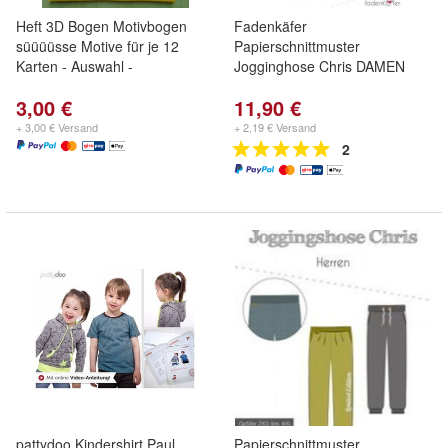
Heft 3D Bogen Motivbogen
Fadenkäfer
süüüüsse Motive für je 12
Papierschnittmuster
Karten - Auswahl -
Jogginghose Chris DAMEN
3,00 €
11,90 €
+ 3,00 € Versand
+ 2,19 € Versand
2
pattydoo Kindershirt Paul
Papierschnittmuster