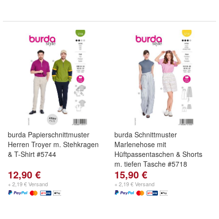
burda Papierschnittmuster
burda Schnittmuster
Herren Troyer m. Stehkragen
Marlenehose mit
& T-Shirt #5744
Hüftpassentaschen & Shorts
m. tiefen Tasche #5718
12,90 €
15,90 €
+ 2,19 € Versand
+ 2,19 € Versand