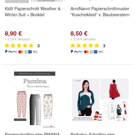
Kid5 Papierschnitt Weather &
AnniNanni Papierschnittmuster
Winter-Suit + Booklet
"Kuschelkleid" v. Blaubeerstern
8,90 €
8,50 €
+ 2,19 € Versand
+ 2,19 € Versand
3
3
Papierschnittmuster PAMINA
Pattydoo Schnittmuster