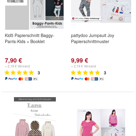
Kid5 Papierschnitt Baggy-
pattydoo Jumpsuit Joy
Pants-Kids + Booklet
Papierschnittmuster
7,90 €
9,99 €
+ 2,19 € Versand
+ 2,19 € Versand
3
3