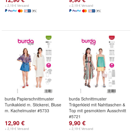
+ 2,19 € Versand
+ 2,19 € Versand
burda Papierschnittmuster
burda Schnittmuster
Tunikakleid m. Stickerei, Bluse
Trägerkleid mit Nahttaschen &
m. Kachelmuster #5733
Top mit gesmoktem Ausschnitt
#5721
12,90 €
9,90 €
+ 2,19 € Versand
+ 2,19 € Versand