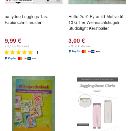
pattydoo Leggings Tara
Hefte 2x10 Pyramid-Motive für
Papierschnittmuster
10 Glitter Weihnachtskugeln
Studiolight Kerstballen
9,99 €
3,00 €
+ 2,19 € Versand
+ 3,00 € Versand
1