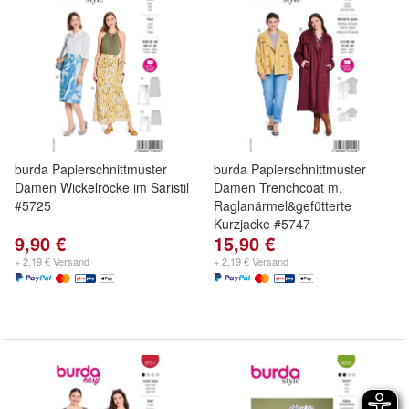
burda Papierschnittmuster
burda Papierschnittmuster
Damen Wickelröcke im Saristil
Damen Trenchcoat m.
#5725
Raglanärmel&gefütterte
Kurzjacke #5747
9,90 €
15,90 €
+ 2,19 € Versand
+ 2,19 € Versand