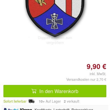
Doppelt antippen zum
vergrößern
9,90 €
inkl. MwSt.
Versandkosten nur 2,70 €
In den Warenkorb
Sofort lieferbar
10+
Auf Lager
2
 verkauft
,
, Kreditkarte, Lastschrift, Ratenzahlung,