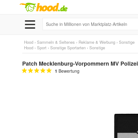
Hood
›
Sammeln & Seltenes
›
Reklame & Werbung
›
Sonstige
Hood
›
Sport
›
Sonstige Sportarten
›
Sonstige
Patch Mecklenburg-Vorpommern MV Polizei
1
Bewertung