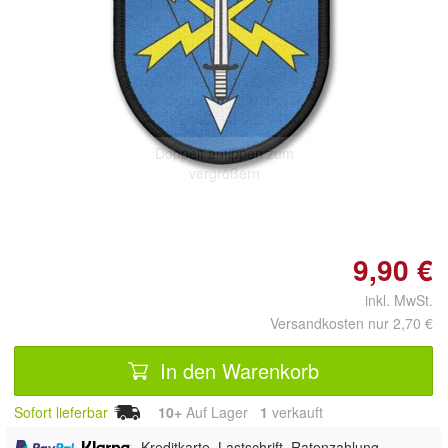
Doppelt antippen zum
vergrößern
9,90 €
inkl. MwSt.
Versandkosten nur 2,70 €
In den Warenkorb
Sofort lieferbar
10+
Auf Lager
1
 verkauft
,
, Kreditkarte, Lastschrift, Ratenzahlung,