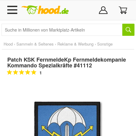
Hood
›
Sammeln & Seltenes
›
Reklame & Werbung
›
Sonstige
Patch KSK FernmeldeKp Fernmeldekompanie
Kommando Spezialkräfte #41112
1