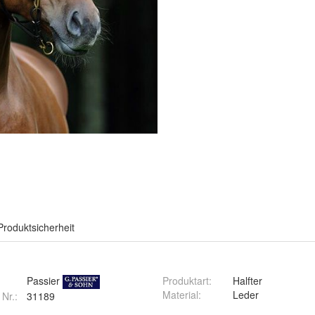
Produktsicherheit
Passier
Produktart
:
Halfter
Material
:
Leder
 Nr.:
31189