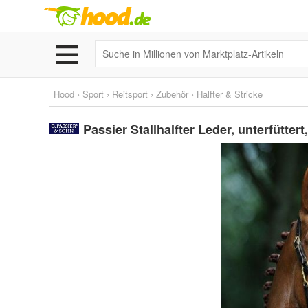
Hood
›
Sport
›
Reitsport
›
Zubehör
›
Halfter & Stricke
Passier Stallhalfter Leder, unterfüttert