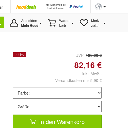
Mit Sicherheit bei
en
Hood einkaufen
Anmelden
Waren-
Merk-
Mein Hood
korb
zettel
- 41%
UVP:
139,00 €
82,16 €
inkl. MwSt.
Versandkosten nur 5,90 €
In den Warenkorb