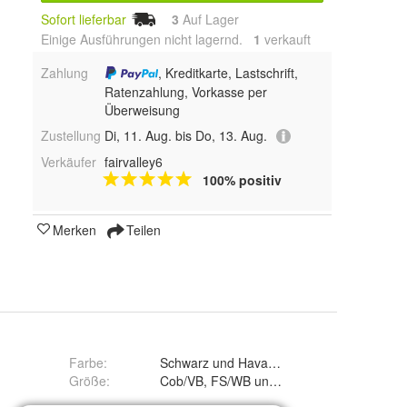
Sofort lieferbar
3
Auf Lager
Einige Ausführungen nicht lagernd.
1
 verkauft
Zahlung
, Kreditkarte, Lastschrift,
Ratenzahlung, Vorkasse per
Überweisung
Zustellung
Di, 11. Aug. bis Do, 13. Aug.
Verkäufer
fairvalley6
100% positiv
Merken
Teilen
Farbe
:
Schwarz und Havanna
Größe
:
Cob/VB, FS/WB und OverSize/Extra groß