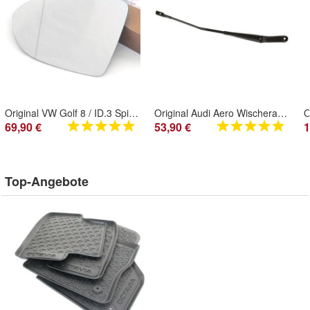
Original VW Golf 8 / ID.3 Spiegelglas links Spiegel Außenspiegel 5H0857521D
Original Audi Aero Wischerarm rechts vorn Scheibenwischerarm 4G1955408D1P9
69,90 €
53,90 €
1
Top-Angebote