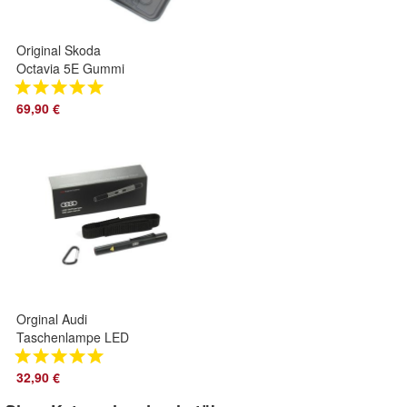
Original Skoda
Octavia 5E Gummi
Fußmatten 4x
Gummimatten
69,90 €
Allwettermatten
5E1061550
Orginal Audi
Taschenlampe LED
Stiftlampe
Accessoires
32,90 €
Leuchte Lampe