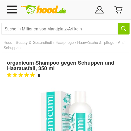
Hood
›
Beauty & Gesundheit
›
Haarpflege
›
Haarwäsche & -pflege
›
Anti-
Schuppen
organicum Shampoo gegen Schuppen und
Haarausfall, 350 ml
9