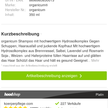
GTIN / EAN:
8698985830013
Marke:
organicum®
Hersteller Nr.:
organicum
Inhalt
:
350 ml
Kurzbeschreibung
*
organicum Shampoo mit hochwertigem Hydrosolkomplex Gegen
Schuppen, Haarausfall und juckende Kopfhaut Mit hochwertigem
Hydrosolkomplex aus Brennnessel, Salbei, Lavendel und Rosmarin
Soja-, Weizen- und Haferproteine füllen Haarrisse auf und glätten
das Haar Schützt das Haar und hält es gesund Geeignet
... Mehr
* maschinell aus der Artikelbeschreibung erstellt
Artikelbeschreibung anzeigen
Platin
koerperpflege-com
227 Verkäufe