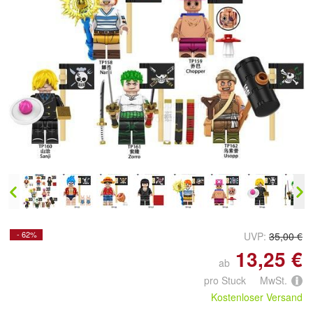
Doppelt antippen zum
vergrößern
- 62%
UVP:
35,00 €
13,25 €
ab
pro Stuck MwSt.
Kostenloser Versand