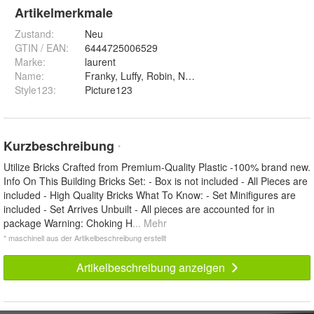
Artikelmerkmale
Zustand:
Neu
GTIN / EAN:
6444725006529
Marke:
laurent
Name
:
Style123
:
Picture123
Kurzbeschreibung
*
Utilize Bricks Crafted from Premium-Quality Plastic -100% brand new.
Info On This Building Bricks Set: - Box is not included - All Pieces are
included - High Quality Bricks What To Know: - Set Minifigures are
included - Set Arrives Unbuilt - All pieces are accounted for in
package Warning: Choking H
... Mehr
* maschinell aus der Artikelbeschreibung erstellt
Artikelbeschreibung anzeigen