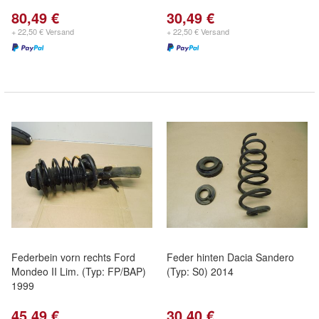
80,49 €
30,49 €
+ 22,50 € Versand
+ 22,50 € Versand
Federbein vorn rechts Ford
Feder hinten Dacia Sandero
Mondeo II Lim. (Typ: FP/BAP)
(Typ: S0) 2014
1999
45,49 €
30,40 €