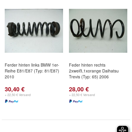
Ferder hinten links BMW 1er-
Feder hinten rechts
Reihe E81/E87 (Typ: 81/E87)
2xweiß,1xorange Daihatsu
2010
Trevis (Typ: 65) 2006
30,40 €
28,00 €
+ 22,50 € Versand
+ 22,50 € Versand