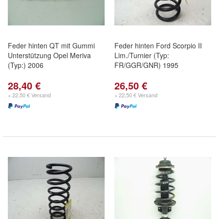
Feder hinten QT mit Gummi
Feder hinten Ford Scorpio II
Unterstützung Opel Meriva
Lim./Turnier (Typ:
(Typ:) 2006
FR/GGR/GNR) 1995
28,40 €
26,50 €
+ 22,50 € Versand
+ 22,50 € Versand