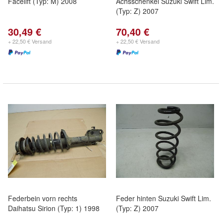
Facelift (Typ: M) 2008
Achsschenkel Suzuki Swift Lim.
(Typ: Z) 2007
30,49 €
70,40 €
+ 22,50 € Versand
+ 22,50 € Versand
Federbein vorn rechts
Feder hinten Suzuki Swift Lim.
Daihatsu Sirion (Typ: 1) 1998
(Typ: Z) 2007