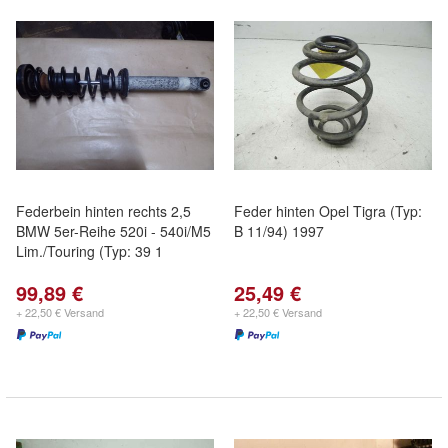
Federbein hinten rechts 2,5
Feder hinten Opel Tigra (Typ:
BMW 5er-Reihe 520i - 540i/M5
B 11/94) 1997
Lim./Touring (Typ: 39 1
99,89 €
25,49 €
+ 22,50 € Versand
+ 22,50 € Versand