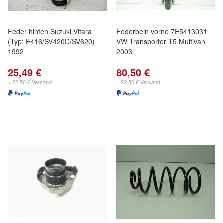
Feder hinten Suzuki Vitara
Federbein vorne 7E5413031
(Typ: E416/SV420D/SV620)
VW Transporter T5 Multivan
1992
2003
25,49 €
80,50 €
+ 22,50 € Versand
+ 22,50 € Versand