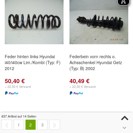
Feder hinten links Hyundai
Federbein vorn rechts o.
i40/i40cw Lim./Kombi (Typ: F)
Achsschenkel Hyundai Getz
2012
(Typ: B) 2002
50,40 €
40,49 €
+ 22,50 € Versand
+ 22,50 € Versand
637 Artikel auf 14 Seiten
1
2
3