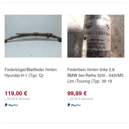
Federbügel/Blattfeder hinten
Federbein hinten links 2,8
Hyundai H-1 (Typ: Q)
BMW 5er-Reihe 520i - 540i/M5
Lim./Touring (Typ: 39 19
119,00 €
99,89 €
+ 22,50 € Versand
+ 22,50 € Versand