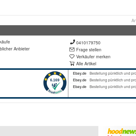
Ar
käufe
0410179750
lich
er Anbieter
Frage stellen
Verkäufer merken
Alle Artikel