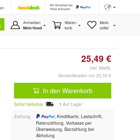
Mit Sicherheit bei
en
Hood einkaufen
Anmelden
Waren-
Merk-
Mein Hood
korb
zettel
25,49 €
inkl. MwSt.
Versandkosten nur 22,50 €
In den Warenkorb
Sofort lieferbar
1
Auf Lager
Zahlung
, Kreditkarte, Lastschrift,
Ratenzahlung, Vorkasse per
Überweisung, Barzahlung bei
Abholung