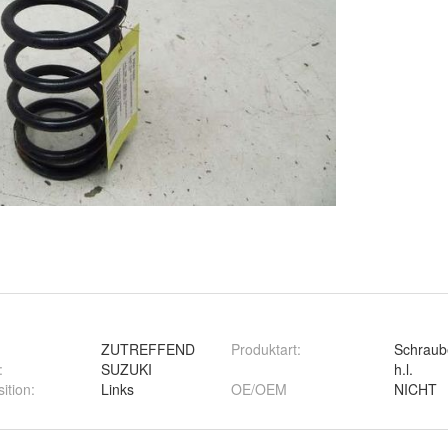
ZUTREFFEND
Produktart
:
Schraub
:
SUZUKI
h.l.
ition
:
Links
OE/OEM
NICHT