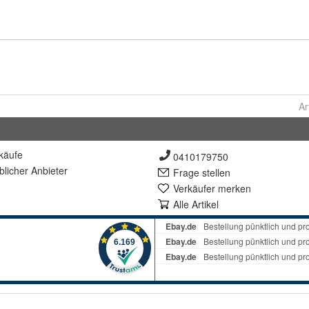
Ar
käufe
0410179750
lich
er Anbieter
Frage stellen
Verkäufer merken
Alle Artikel