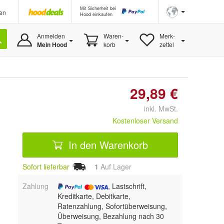
Mit Sicherheit bei
en
Hood einkaufen
Anmelden
Waren-
Merk-
Mein Hood
korb
zettel
29,89 €
inkl. MwSt.
Kostenloser Versand
In den Warenkorb
Sofort lieferbar
1
Auf Lager
Zahlung
, Lastschrift,
Kreditkarte, Debitkarte,
Ratenzahlung, Sofortüberweisung,
Überweisung, Bezahlung nach 30