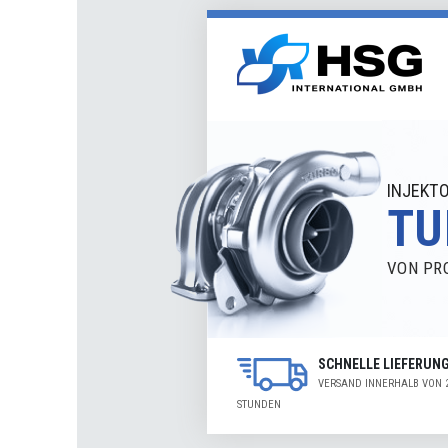
Marke:
TRW
Lenkerart
Hersteller Nr.:
JTC1400
Hersteller
Produktart
:
Lenker, Radaufhängung
Paarige