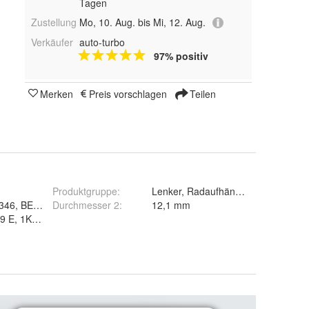
Tagen
Zustellung
Mo, 10. Aug. bis Mi, 12. Aug.
Verkäufer
auto-turbo
97% positiv
Merken
Preis vorschlagen
Teilen
Produktgruppe
:
Lenker, Radaufhängung, Querlenke
0346, BENDIX: 041797B, 047590B, BIRTH: BR1815
Durchmesser 2
:
12,1 mm