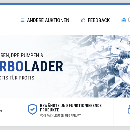
:
Querlenker
OE/OEM
1K0 501 52
:
TRW
Referenznummer(n)
:
JTC1399
Durchmesser 1
:
14,2 mm