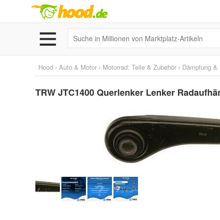
Hood
›
Auto & Motor
›
Motorrad: Teile & Zubehör
›
Dämpfung & 
TRW JTC1400 Querlenker Lenker Radaufhän