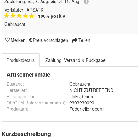
Zustellung:
Sa, 8. Aug. bis Di, 11. Aug.
Verkäufer:
ARSATK
100% positiv
Gebraucht
Merken
Preis vorschlagen
Teilen
Produktdetails
Zahlung, Versand & Rückgabe
Artikelmerkmale
Zustand:
Gebraucht
Hersteller
:
NICHT ZUTREFFEND
Einbauposition
:
Links, Oben
OE/OEM Referenznummer(n)
:
2303230020
Produktart
:
Federteller oben l.
Kurzbeschreibung
*