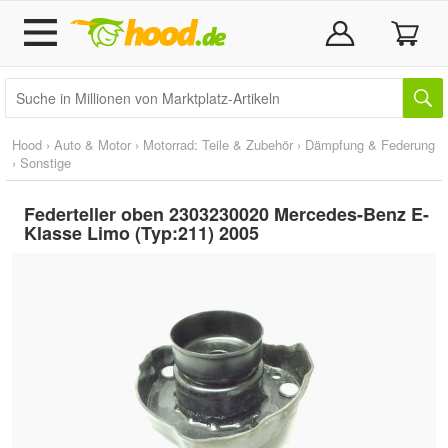
Hood
›
Auto & Motor
›
Motorrad: Teile & Zubehör
›
Dämpfung & Federung
›
Sonstige
Federteller oben 2303230020 Mercedes-Benz E-
Klasse Limo (Typ:211) 2005