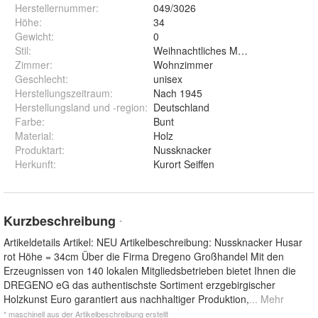
Herstellernummer
:
049/3026
Höhe
:
34
Gewicht
:
0
Stil
:
Weihnachtliches Motiv
Zimmer
:
Wohnzimmer
Geschlecht
:
unisex
Herstellungszeitraum
:
Nach 1945
Herstellungsland und -region
:
Deutschland
Farbe
:
Bunt
Material
:
Holz
Produktart
:
Nussknacker
Herkunft
:
Kurort Seiffen
Kurzbeschreibung
*
Artikeldetails Artikel: NEU Artikelbeschreibung: Nussknacker Husar
rot Höhe = 34cm Über die Firma Dregeno Großhandel Mit den
Erzeugnissen von 140 lokalen Mitgliedsbetrieben bietet Ihnen die
DREGENO eG das authentischste Sortiment erzgebirgischer
Holzkunst Euro garantiert aus nachhaltiger Produktion,
... Mehr
* maschinell aus der Artikelbeschreibung erstellt