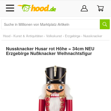
Hood
›
Kunst & Antiquitäten
›
Volkskunst
›
Erzgebirge
›
Nussknacker
Nussknacker Husar rot Höhe = 34cm NEU
Erzgebirge Nußknacker Weihnachtsfigur