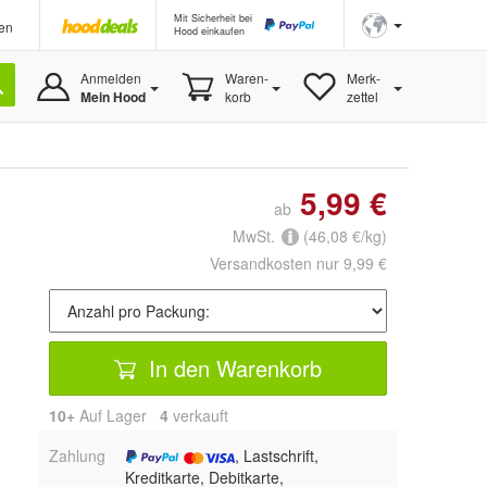
Mit Sicherheit bei
en
Hood einkaufen
Anmelden
Waren-
Merk-
Mein Hood
korb
zettel
5,99 €
ab
MwSt.
(46,08 €/kg)
Versandkosten nur 9,99 €
In den Warenkorb
10+
Auf Lager
4
 verkauft
Zahlung
, Lastschrift,
Kreditkarte, Debitkarte,