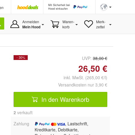
Mit Sicherheit bei
en
Hood einkaufen
Anmelden
Waren-
Merk-
Mein Hood
korb
zettel
- 30%
UVP:
38,00 €
26,50 €
inkl. MwSt. (265,00 €/l)
Versandkosten nur 3,90 €
In den Warenkorb
2
 verkauft
Zahlung
, Lastschrift,
Kreditkarte, Debitkarte,