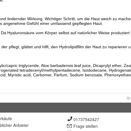
Ar
rkäufe
01737542427
lich
er Anbieter
Frage stellen