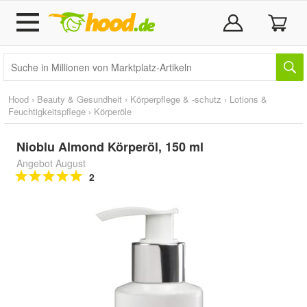
Hood
›
Beauty & Gesundheit
›
Körperpflege & -schutz
›
Lotions &
Feuchtigkeitspflege
›
Körperöle
Nioblu Almond Körperöl, 150 ml
Angebot August
2