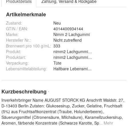
Produktdetails
Zahlung, Versand & Rückgabe
Artikelmerkmale
Zustand:
Neu
GTIN / EAN:
4014400934144
Marke:
Nimm 2 Lachgummi
Hersteller Nr.:
Nicht zutreffend
Brennwert pro 100 g/mL
:
333
Produkt
:
nimm2 Lachgummi Cola Flaschies Fruch
Produktart
:
nimm2 Lachgummi Cola Flaschies Fruch
Verpackung
:
Tüte
Lebensmittelabteilung
:
Haltbare Lebensmittel
Kurzbeschreibung
*
Inverkehrbringer Name AUGUST STORCK KG Anschrift Waldstr. 27,
D-13403 Berlin Zutaten: Glukosesirup, Zucker, Gelatine, Fruchtsaft
(5%) aus Fruchtsaftkonzentrat (Traube, Holunderbeere),
Säuerungsmittel (Citronensäure, Milchsäure), Karamellzuckersirup,
Aromen, färbende Konzentrate (Schwarze Karotte, Sp
... Mehr