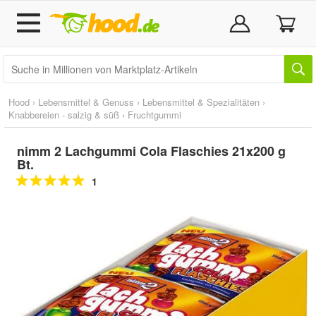
Hood
›
Lebensmittel & Genuss
›
Lebensmittel & Spezialitäten
›
Knabbereien - salzig & süß
›
Fruchtgummi
nimm 2 Lachgummi Cola Flaschies 21x200 g
Bt.
1