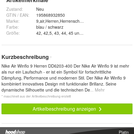
Artikelmerkmale
Zustand:
Neu
GTIN / EAN:
195868932850
Marke:
9,air,Herren,Herrenschuhe,Nike,WINFLO
Farbe
:
blau / schwarz
Größe
:
42, 42,5, 43, 44, 45 und 46
Kurzbeschreibung
*
Nike Air Winflo 9 Herren DD6203-400 Der Nike Air Winflo 9 ist mehr
als nur ein Laufschuh - er ist ein Symbol für fortschrittliche
Dämpfung, Performance und modernen Stil. Der Nike Air Winflo 9
kombiniert innovatives Design mit funktionaler Brillanz. Seine
dynamische Silhouette und die technischen De
... Mehr
* maschinell aus der Artikelbeschreibung erstellt
Artikelbeschreibung anzeigen
Platin