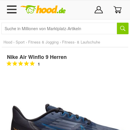
Hood
›
Sport
›
Fitness & Jogging
›
Fitness- & Laufschuhe
Nike Air Winflo 9 Herren
1